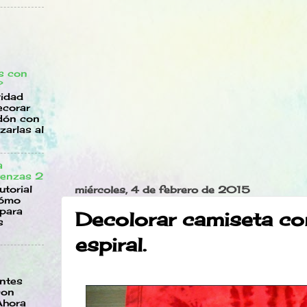
s con
?
vidad
ecorar
dón con
zarlas al
a
renzas 2
utorial
miércoles, 4 de febrero de 2015
cómo
 para
Decolorar camiseta con
s
espiral.
e
entes
con
Ahora