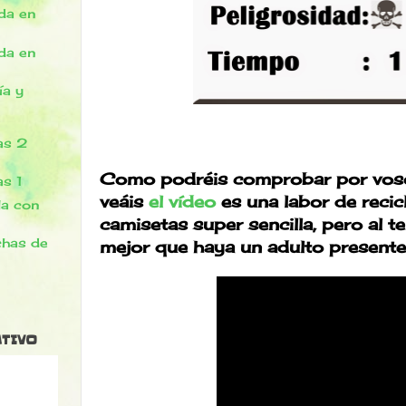
da en
da en
ía y
as 2
Como podréis comprobar por vos
as 1
veáis
el vídeo
es una labor de recic
la con
camisetas super sencilla, pero al te
chas de
mejor que haya un adulto presente
ATIVO