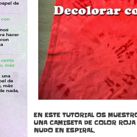
papel de
 con
 nos
ara hacer
 con
da
 cesta
co, más
n una
pel de
o, más
de nada,
EN ESTE TUTORIAL OS MUEST
UNA CAMISETA DE COLOR ROJA
NUDO EN ESPIRAL.