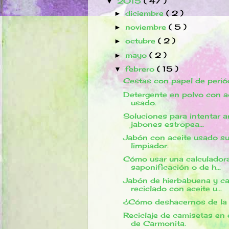
2015
( 47 )
▼
diciembre
( 2 )
►
noviembre
( 5 )
►
octubre
( 2 )
►
mayo
( 2 )
►
febrero
( 15 )
▼
Cestas con papel de perió
Detergente en polvo con a
usado.
Soluciones para intentar ar
jabones estropea...
Jabón con aceite usado s
limpiador.
Cómo usar una calculador
saponificación o de h...
Jabón de hierbabuena y c
reciclado con aceite u...
¿Cómo deshacernos de la
Reciclaje de camisetas en e
de Carmonita.