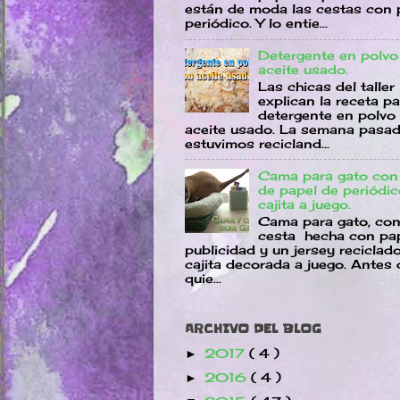
están de moda las cestas con 
periódico. Y lo entie...
Detergente en polvo
aceite usado.
Las chicas del taller
explican la receta p
detergente en polvo
aceite usado. La semana pasa
estuvimos recicland...
Cama para gato con
de papel de periódi
cajita a juego.
Cama para gato, co
cesta hecha con pa
publicidad y un jersey reciclad
cajita decorada a juego. Antes 
quie...
ARCHIVO DEL BLOG
2017
( 4 )
►
2016
( 4 )
►