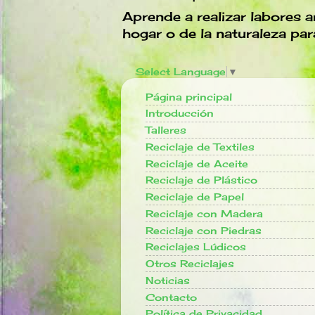
Aprende a realizar labores ar
hogar o de la naturaleza par
Select Language
▼
Página principal
Introducción
Talleres
Reciclaje de Textiles
Reciclaje de Aceite
Reciclaje de Plástico
Reciclaje de Papel
Reciclaje con Madera
Reciclaje con Piedras
Reciclajes Lúdicos
Otros Reciclajes
Noticias
Contacto
Política de Privacidad