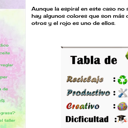
Aunque la espiral en este caso no 
hay algunos colores que son más d
otros y el rojo es uno de ellos.
dico
ceite
reglar
uper
a de
afé
 grasa?
l taller