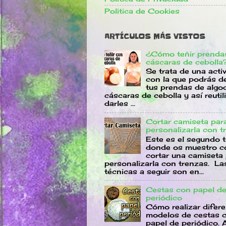
Politica de Cookies
ARTÍCULOS MÁS VISTOS
¿Cómo teñir prenda
cáscaras de cebolla
Se trata de una acti
con la que podrás d
tus prendas de algo
cáscaras de cebolla y así reutili
darles ...
Cortar camiseta par
personalizarla con t
Este es el segundo t
donde os muestro 
cortar una camiseta
personalizarla con trenzas. La
técnicas a seguir son en...
Cestas con papel d
periódico
Cómo realizar difer
modelos de cestas 
papel de periódico. 